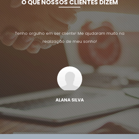
O QUE NOSSOS CLIENTES DIZEM
uito na
Tenho orgulho em ser cliente! Me ajudaram muito na
Tenho 
realização de meu sonho!
ALANA SILVA