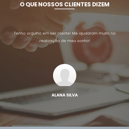
O QUE NOSSOS CLIENTES DIZEM
uito na
Tenho orgulho em ser cliente! Me ajudaram muito na
Tenho 
realização de meu sonho!
ALANA SILVA