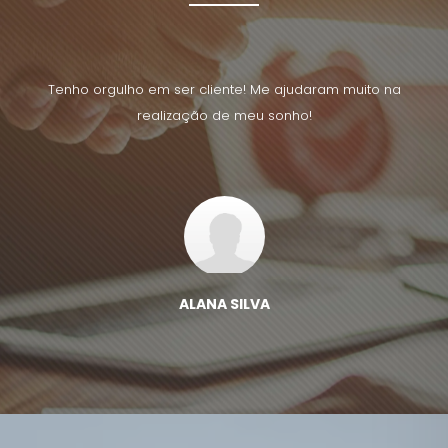
uito na
Tenho orgulho em ser cliente! Me ajudaram muito na
Tenho 
realização de meu sonho!
ALANA SILVA